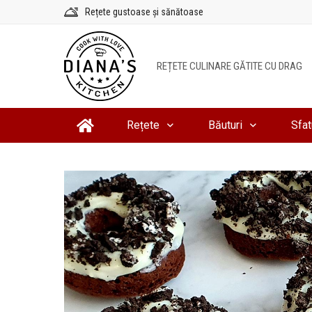
Sari
Rețete gustoase și sănătoase
la
conținut
REȚETE CULINARE GĂTITE CU DRAG
Rețete
Băuturi
Sfat