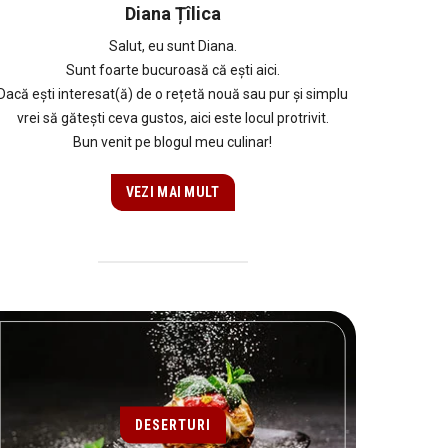
Diana Țîlica
Salut, eu sunt Diana.
Sunt foarte bucuroasă că ești aici.
Dacă ești interesat(ă) de o rețetă nouă sau pur și simplu
vrei să gătești ceva gustos, aici este locul protrivit.
Bun venit pe blogul meu culinar!
VEZI MAI MULT
DESERTURI