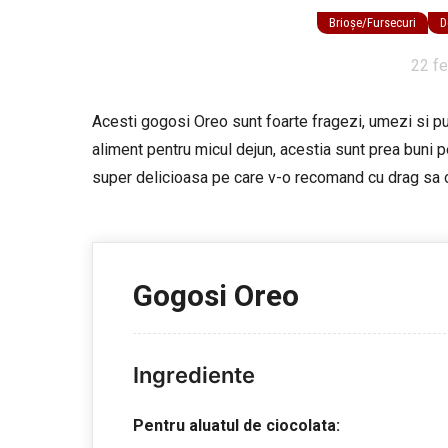
Brioșe/Fursecuri
D
22 fe
Acesti gogosi Oreo sunt foarte fragezi, umezi si pu
aliment pentru micul dejun, acestia sunt prea buni p
super delicioasa pe care v-o recomand cu drag sa o
Gogosi Oreo
Ingrediente
Pentru aluatul de ciocolata: