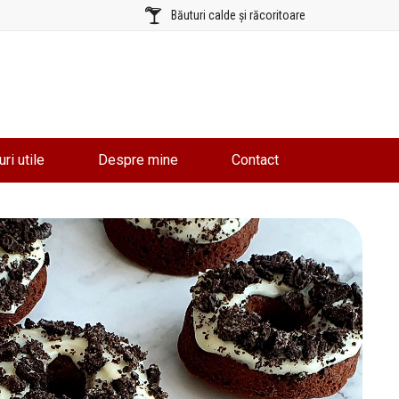
Băuturi calde și răcoritoare
uri utile
Despre mine
Contact