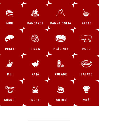
MINI
PANCAKES
PANNA COTTA
PASTE
PEȘTE
PIZZA
PLĂCINTE
PORC
PUI
RAȚĂ
RULADE
SALATE
SOSURI
SUPE
TORTURI
VITĂ