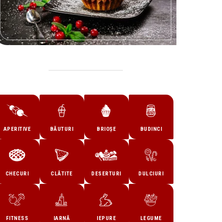
APERITIVE
BĂUTURI
BRIOȘE
BUDINCI
CHECURI
CLĂTITE
DESERTURI
DULCIURI
FITNESS
IARNĂ
IEPURE
LEGUME