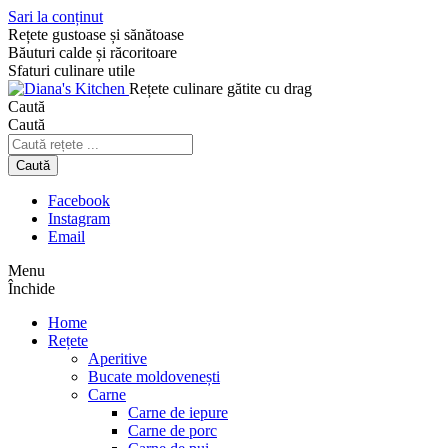
Sari la conținut
Rețete gustoase și sănătoase
Băuturi calde și răcoritoare
Sfaturi culinare utile
Rețete culinare gătite cu drag
Caută
Caută
Caută
Facebook
Instagram
Email
Menu
Închide
Home
Rețete
Aperitive
Bucate moldovenești
Carne
Carne de iepure
Carne de porc