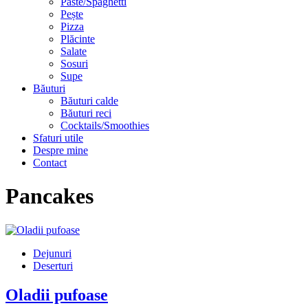
Paste/Spaghetti
Pește
Pizza
Plăcinte
Salate
Sosuri
Supe
Băuturi
Băuturi calde
Băuturi reci
Cocktails/Smoothies
Sfaturi utile
Despre mine
Contact
Pancakes
Dejunuri
Deserturi
Oladii pufoase