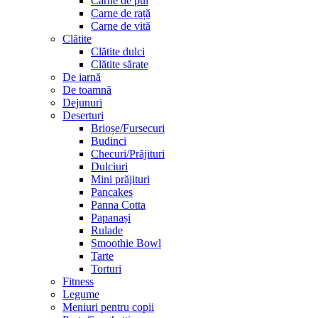
Carne de pui
Carne de rață
Carne de vită
Clătite
Clătite dulci
Clătite sărate
De iarnă
De toamnă
Dejunuri
Deserturi
Brioșe/Fursecuri
Budinci
Checuri/Prăjituri
Dulciuri
Mini prăjituri
Pancakes
Panna Cotta
Papanași
Rulade
Smoothie Bowl
Tarte
Torturi
Fitness
Legume
Meniuri pentru copii