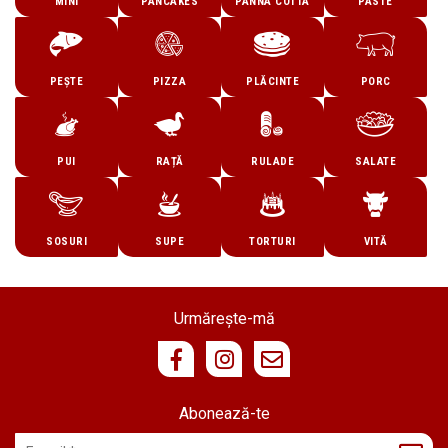
MINI
PANCAKES
PANNA COTTA
PASTE
PEȘTE
PIZZA
PLĂCINTE
PORC
PUI
RAȚĂ
RULADE
SALATE
SOSURI
SUPE
TORTURI
VITĂ
Urmărește-mă
Abonează-te