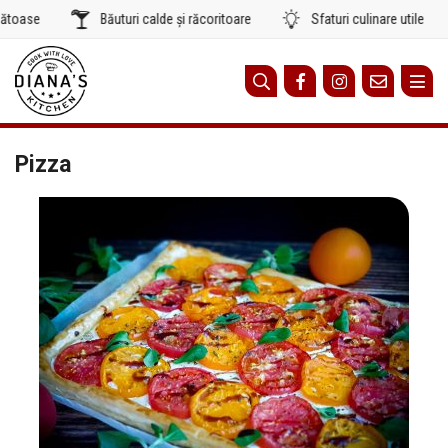
Sari
se
Băuturi calde și răcoritoare
Sfaturi culinare utile
la
conținut
Pizza