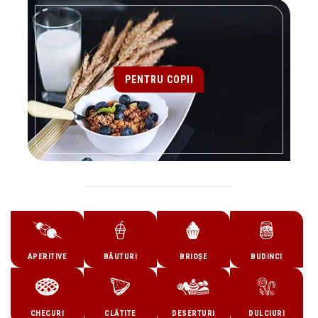
PENTRU COPII
APERITIVE
BĂUTURI
BRIOȘE
BUDINCI
CHECURI
CLĂTITE
DESERTURI
DULCIURI