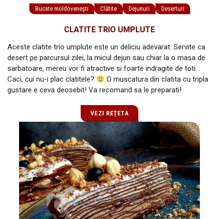
Bucate moldovenești
Clătite
Dejunuri
Deserturi
CLATITE TRIO UMPLUTE
Aceste clatite trio umplute este un deliciu adevarat. Servite ca
desert pe parcursul zilei, la micul dejun sau chiar la o masa de
sarbatoare, mereu vor fi atractive si foarte indragite de toti.
Caci, cui nu-i plac clatitele?
O muscatura din clatita cu tripla
gustare e ceva deosebit! Va recomand sa le preparati!
VEZI REȚETA