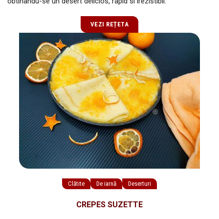
obtinandu-se un desert delicios, rapid si irezistibil.
VEZI REȚETA
Clătite
De iarnă
Deserturi
CREPES SUZETTE