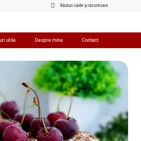
Băuturi calde și răcoritoare
uri utile
Despre mine
Contact