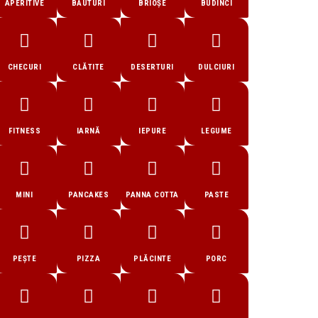
APERITIVE
BĂUTURI
BRIOȘE
BUDINCI
CHECURI
CLĂTITE
DESERTURI
DULCIURI
FITNESS
IARNĂ
IEPURE
LEGUME
MINI
PANCAKES
PANNA COTTA
PASTE
PEȘTE
PIZZA
PLĂCINTE
PORC