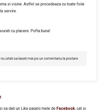
rema si visine. Astfel se procedeaza cu toate foile
la servire.
vurati cu placere. Pofta buna!
nu uitati sa lasati mai jos un comentariu la postare.
e
.
si sa dati un Like paginii mele de
Facebook
, cat si