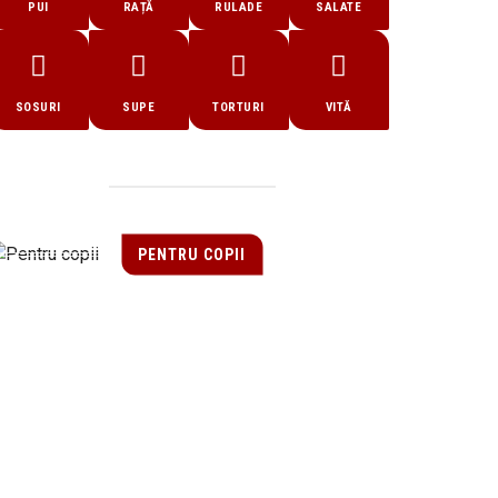
PUI
RAȚĂ
RULADE
SALATE
SOSURI
SUPE
TORTURI
VITĂ
PENTRU COPII