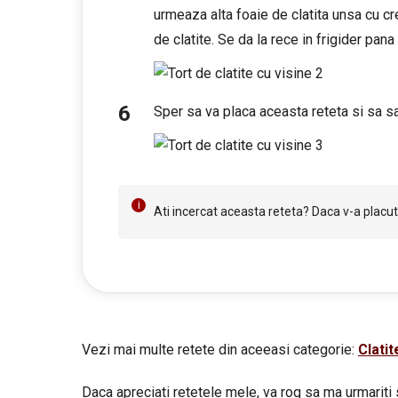
urmeaza alta foaie de clatita unsa cu c
de clatite. Se da la rece in frigider pana 
Sper sa va placa aceasta reteta si sa sa
Ati incercat aceasta reteta? Daca v-a placut 
Vezi mai multe retete din aceeasi categorie:
Clatit
Daca apreciati retetele mele, va rog sa ma urmariti 