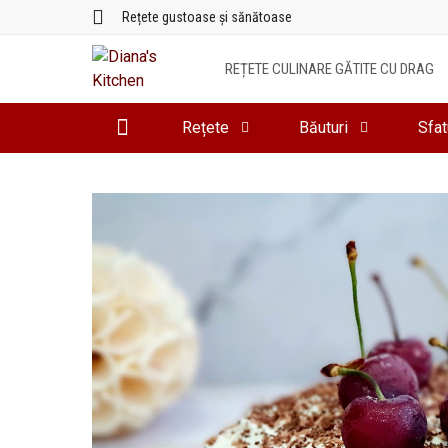
Sari
Rețete gustoase și sănătoase
la
conținut
REȚETE CULINARE GĂTITE CU DRAG
Rețete
Băuturi
Sfat