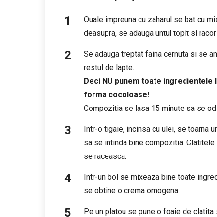
Ouale impreuna cu zaharul se bat cu mix
deasupra, se adauga untul topit si racori
Se adauga treptat faina cernuta si se 
restul de lapte.
Deci NU punem toate ingredientele li
forma cocoloase!
Compozitia se lasa 15 minute sa se od
Intr-o tigaie, incinsa cu ulei, se toarna
sa se intinda bine compozitia. Clatitele
se raceasca.
Intr-un bol se mixeaza bine toate ingred
se obtine o crema omogena.
Pe un platou se pune o foaie de clatita