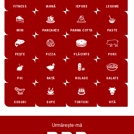
FITNESS
IARNĂ
IEPURE
LEGUME
MINI
PANCAKES
PANNA COTTA
PASTE
PEȘTE
PIZZA
PLĂCINTE
PORC
PUI
RAȚĂ
RULADE
SALATE
SOSURI
SUPE
TORTURI
VITĂ
Urmărește-mă