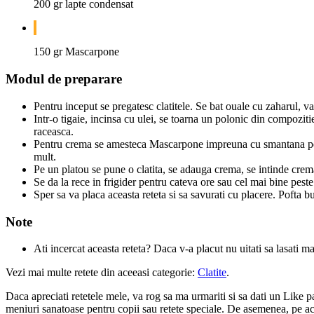
200 gr lapte condensat
150 gr Mascarpone
Modul de preparare
Pentru inceput se pregatesc clatitele. Se bat ouale cu zaharul, va
Intr-o tigaie, incinsa cu ulei, se toarna un polonic din compozitie
raceasca.
Pentru crema se amesteca Mascarpone impreuna cu smantana pen
mult.
Pe un platou se pune o clatita, se adauga crema, se intinde crema 
Se da la rece in frigider pentru cateva ore sau cel mai bine pest
Sper sa va placa aceasta reteta si sa savurati cu placere. Pofta b
Note
Ati incercat aceasta reteta? Daca v-a placut nu uitati sa lasati m
Vezi mai multe retete din aceeasi categorie:
Clatite
.
Daca apreciati retetele mele, va rog sa ma urmariti si sa dati un Like 
meniuri sanatoase pentru copii sau retete speciale. De asemenea, pe acest