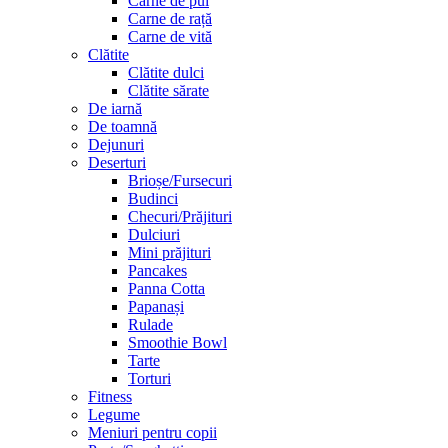
Carne de pui
Carne de rață
Carne de vită
Clătite
Clătite dulci
Clătite sărate
De iarnă
De toamnă
Dejunuri
Deserturi
Brioșe/Fursecuri
Budinci
Checuri/Prăjituri
Dulciuri
Mini prăjituri
Pancakes
Panna Cotta
Papanași
Rulade
Smoothie Bowl
Tarte
Torturi
Fitness
Legume
Meniuri pentru copii