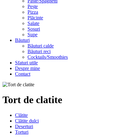
Paste/Spaghetti
Pește
Pizza
Plăcinte
Salate
Sosuri
Supe
Băuturi
Băuturi calde
Băuturi reci
Cocktails/Smoothies
Sfaturi utile
Despre mine
Contact
Tort de clatite
Clătite
Clătite dulci
Deserturi
Torturi