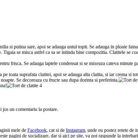
nilia si putina sare, apoi se adauga untul topit. Se adauga in ploaie fain
. Tigaia se misca astfel ca sa se intinda bine compozitia. Clatitele se coc
tru frisca. Se adauga laptele condensat si se mixeaza cateva minute
pe toata suprafata clatitei, apoi se adauga alta clatita, si iar crema si t
e noapte. Se decoreaza cu fructe sau dupa dorinta si preferinta.
una!
ai jos un comentariu la postare.
paginii mele de
Facebook
, cat si de
Instagram
, unde eu postez retete de in
e pagini de socializare, dar si aici pe site, va pot raspunde la intrebari 