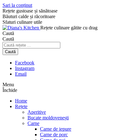
Sari la conținut
Rețete gustoase și sănătoase
Băuturi calde și răcoritoare
Sfaturi culinare utile
Rețete culinare gătite cu drag
Caută
Caută
Caută
Facebook
Instagram
Email
Menu
Închide
Home
Rețete
Aperitive
Bucate moldovenești
Carne
Carne de iepure
Carne de porc