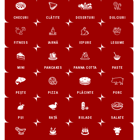
CHECURI
CLĂTITE
DESERTURI
DULCIURI
FITNESS
IARNĂ
IEPURE
LEGUME
MINI
PANCAKES
PANNA COTTA
PASTE
PEȘTE
PIZZA
PLĂCINTE
PORC
PUI
RAȚĂ
RULADE
SALATE