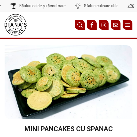
Sari
Băuturi calde și răcoritoare
Sfaturi culinare utile
Reț
la
conținut
MINI PANCAKES CU SPANAC