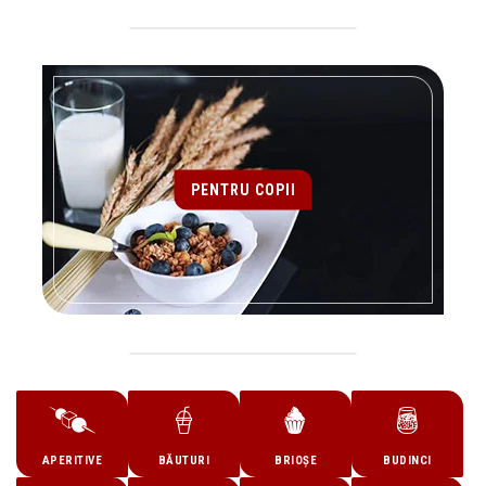
PENTRU COPII
APERITIVE
BĂUTURI
BRIOȘE
BUDINCI