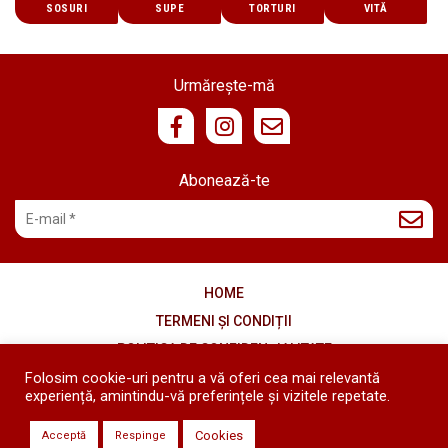
SOSURI
SUPE
TORTURI
VITĂ
Urmărește-mă
Abonează-te
HOME
TERMENI ȘI CONDIȚII
POLITICA DE CONFIDENȚIALITATE
COOKIES
Folosim cookie-uri pentru a vă oferi cea mai relevantă
experiență, amintindu-vă preferințele și vizitele repetate.
Copyright © 2020 - 2026 Diana's Kitchen - Toate drepturile
Cookies
Acceptă
Respinge