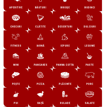
APERITIVE
BĂUTURI
BRIOȘE
BUDINCI
CHECURI
CLĂTITE
DESERTURI
DULCIURI
FITNESS
IARNĂ
IEPURE
LEGUME
MINI
PANCAKES
PANNA COTTA
PASTE
PEȘTE
PIZZA
PLĂCINTE
PORC
PUI
RAȚĂ
RULADE
SALATE