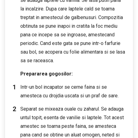
se adauga laptele cu vanilia. Se lasa putin pana
la incalzire. Dupa care laptele cald se toarna
treptat in amestecul de galbenusuri. Compozitia
obtinuta se pune inapoi in cratita la foc mediu
pana ce incepe sa se ingroase, amestecand
periodic. Cand este gata se pune intr-o farfurie
sau bol, se acopera cu folie alimentara si se lasa
sa se raceasca.
Prepararea gogosilor:
Intr-un bol incapator se cerne faina si se
amesteca cu drojdia uscata si un praf de sare.
Separat se mixeaza ouale cu zaharul. Se adauga
untul topit, esenta de vanilie si laptele. Tot acest
amestec se toarna peste faina, se amesteca
pana cand se obtine un aluat omogen, neted si