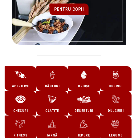
PENTRU COPII
APERITIVE
BĂUTURI
BRIOȘE
BUDINCI
CHECURI
CLĂTITE
DESERTURI
DULCIURI
FITNESS
IARNĂ
IEPURE
LEGUME