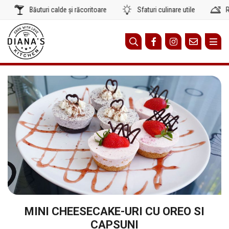
Sari
Băuturi calde și răcoritoare
Sfaturi culinare utile
Rețet
la
conținut
MINI CHEESECAKE-URI CU OREO SI
CAPSUNI