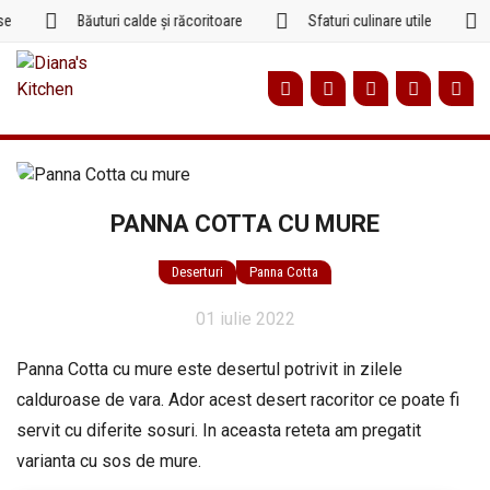
Sari
Băuturi calde și răcoritoare
Sfaturi culinare utile
la
conținut
PANNA COTTA CU MURE
Deserturi
Panna Cotta
01 iulie 2022
Panna Cotta cu mure este desertul potrivit in zilele
calduroase de vara. Ador acest desert racoritor ce poate fi
servit cu diferite sosuri. In aceasta reteta am pregatit
varianta cu sos de mure.