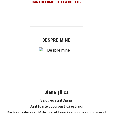
CARTOFI UMPLUTI LA CUPTOR
DESPRE MINE
Diana Țîlica
Salut, eu sunt Diana.
Sunt foarte bucuroasă că ești aici.
Dacă ești interesat(ă) de o rețetă nouă sau pur și simplu vrei să