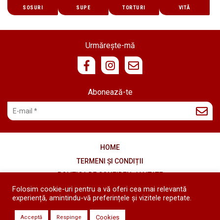
SOSURI
SUPE
TORTURI
VITĂ
Urmărește-mă
Abonează-te
HOME
TERMENI ȘI CONDIȚII
POLITICA DE CONFIDENȚIALITATE
Folosim cookie-uri pentru a vă oferi cea mai relevantă
COOKIES
experiență, amintindu-vă preferințele și vizitele repetate.
Copyright © 2020 - 2026 Diana's Kitchen - Toate drepturile
Cookies
Acceptă
Respinge