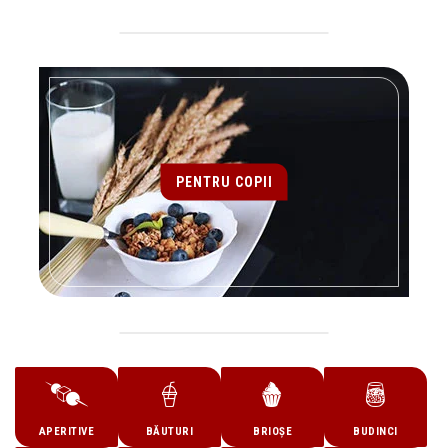
PENTRU COPII
APERITIVE
BĂUTURI
BRIOȘE
BUDINCI