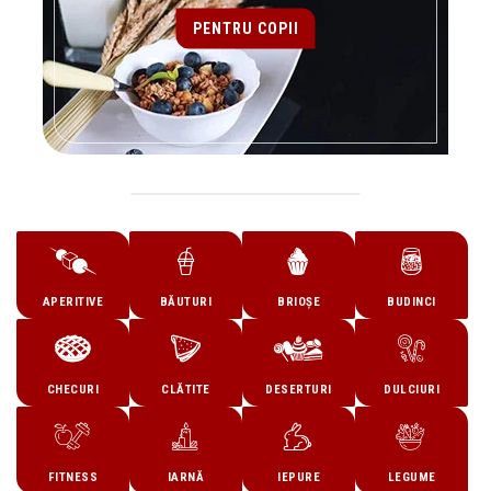
PENTRU COPII
APERITIVE
BĂUTURI
BRIOȘE
BUDINCI
CHECURI
CLĂTITE
DESERTURI
DULCIURI
FITNESS
IARNĂ
IEPURE
LEGUME