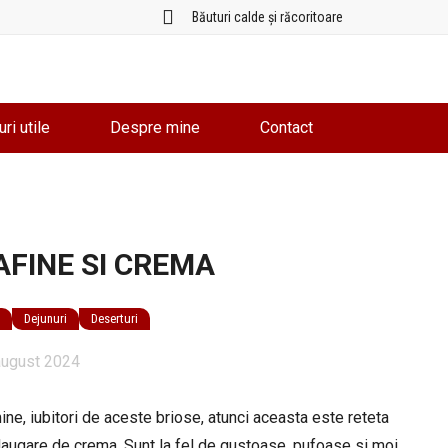
Băuturi calde și răcoritoare
uri utile
Despre mine
Contact
AFINE SI CREMA
i
Dejunuri
Deserturi
august 2024
ine, iubitori de aceste briose, atunci aceasta este reteta
daugare de crema. Sunt la fel de gustoase, pufoase si moi