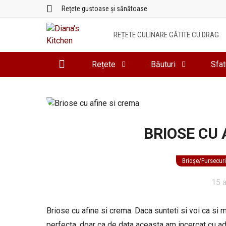
Sari
Rețete gustoase și sănătoase
la
conținut
REȚETE CULINARE GĂTITE CU DRAG
Rețete
Băuturi
Sfat
BRIOSE CU 
Brioșe/Fursecur
15 
Briose cu afine si crema. Daca sunteti si voi ca si m
perfecta, doar ca de data aceasta am incercat cu a