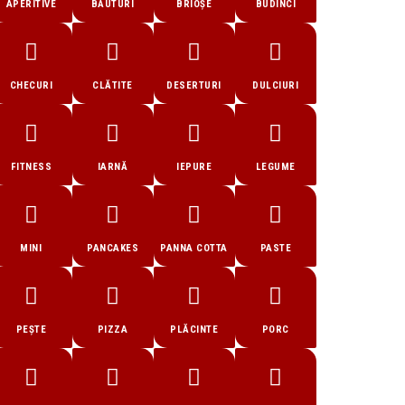
APERITIVE
BĂUTURI
BRIOȘE
BUDINCI
CHECURI
CLĂTITE
DESERTURI
DULCIURI
FITNESS
IARNĂ
IEPURE
LEGUME
MINI
PANCAKES
PANNA COTTA
PASTE
PEȘTE
PIZZA
PLĂCINTE
PORC