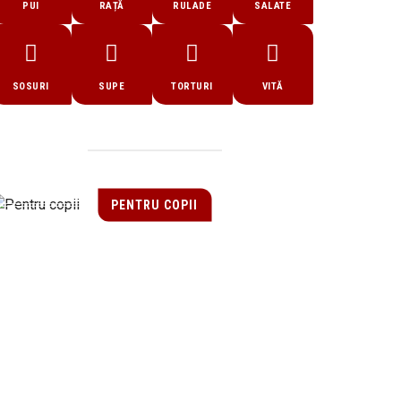
PUI
RAȚĂ
RULADE
SALATE
SOSURI
SUPE
TORTURI
VITĂ
PENTRU COPII