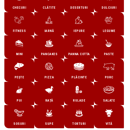
CHECURI
CLĂTITE
DESERTURI
DULCIURI
FITNESS
IARNĂ
IEPURE
LEGUME
MINI
PANCAKES
PANNA COTTA
PASTE
PEȘTE
PIZZA
PLĂCINTE
PORC
PUI
RAȚĂ
RULADE
SALATE
SOSURI
SUPE
TORTURI
VITĂ