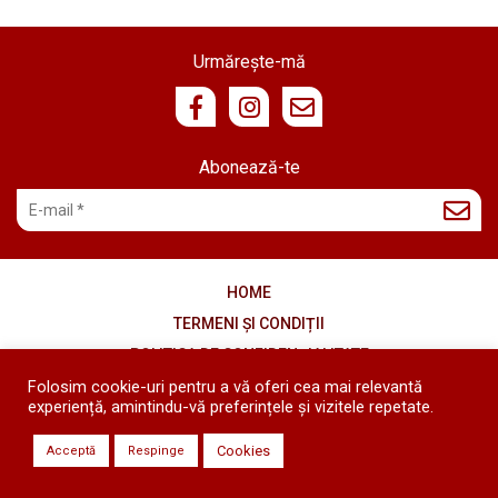
Urmărește-mă
Abonează-te
HOME
TERMENI ȘI CONDIȚII
POLITICA DE CONFIDENȚIALITATE
COOKIES
Folosim cookie-uri pentru a vă oferi cea mai relevantă
experiență, amintindu-vă preferințele și vizitele repetate.
Copyright © 2020 - 2026 Diana's Kitchen - Toate drepturile
Cookies
Acceptă
Respinge
rezervate.