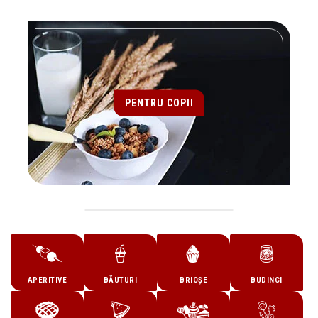
PENTRU COPII
APERITIVE
BĂUTURI
BRIOȘE
BUDINCI