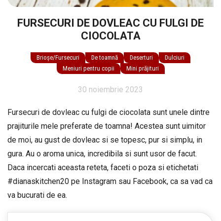
FURSECURI DE DOVLEAC CU FULGI DE
CIOCOLATA
Brioșe/Fursecuri
De toamnă
Deserturi
Dulciuri
Meniuri pentru copii
Mini prăjituri
30 noiembrie 2023
Fursecuri de dovleac cu fulgi de ciocolata sunt unele dintre
prajiturile mele preferate de toamna! Acestea sunt uimitor
de moi, au gust de dovleac si se topesc, pur si simplu, in
gura. Au o aroma unica, incredibila si sunt usor de facut.
Daca incercati aceasta reteta, faceti o poza si etichetati
#dianaskitchen20 pe Instagram sau Facebook, ca sa vad ca
va bucurati de ea.