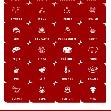
FITNESS
IARNĂ
IEPURE
LEGUME
MINI
PANCAKES
PANNA COTTA
PASTE
PEȘTE
PIZZA
PLĂCINTE
PORC
PUI
RAȚĂ
RULADE
SALATE
SOSURI
SUPE
TORTURI
VITĂ