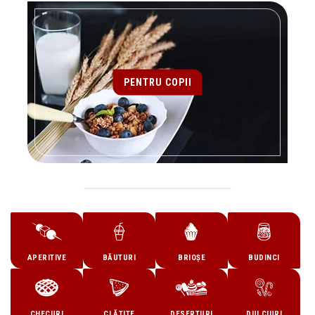
PENTRU COPII
APERITIVE
BĂUTURI
BRIOȘE
BUDINCI
CHECURI
CLĂTITE
DESERTURI
DULCIURI