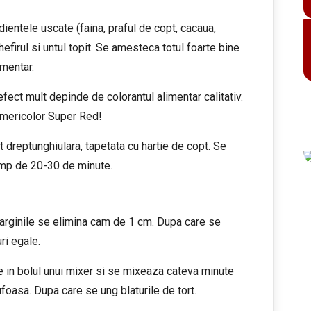
ientele uscate (faina, praful de copt, cacaua,
efirul si untul topit. Se amesteca totul foarte bine
imentar.
efect mult depinde de colorantul alimentar calitativ.
Americolor Super Red!
 dreptunghiulara, tapetata cu hartie de copt. Se
imp de 20-30 de minute.
arginile se elimina cam de 1 cm. Dupa care se
ri egale.
 in bolul unui mixer si se mixeaza cateva minute
oasa. Dupa care se ung blaturile de tort.