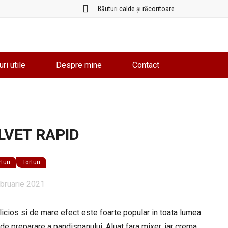
Băuturi calde și răcoritoare
uri utile
Despre mine
Contact
LVET RAPID
turi
Torturi
bruarie 2021
elicios si de mare efect este foarte popular in toata lumea.
e preparare a pandispanului. Aluat fara mixer, iar crema