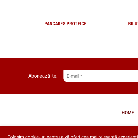
PANCAKES PROTEICE
BILU
Abonează-te
HOME
Folosim cookie-uri pentru a vă oferi cea mai relevantă experiență,