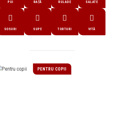
PUI
RAȚĂ
RULADE
SALATE
SOSURI
SUPE
TORTURI
VITĂ
PENTRU COPII