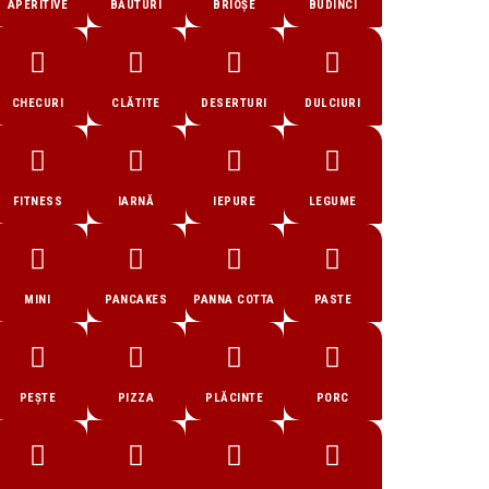
APERITIVE
BĂUTURI
BRIOȘE
BUDINCI
CHECURI
CLĂTITE
DESERTURI
DULCIURI
FITNESS
IARNĂ
IEPURE
LEGUME
MINI
PANCAKES
PANNA COTTA
PASTE
PEȘTE
PIZZA
PLĂCINTE
PORC