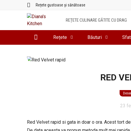
Sari
Rețete gustoase și sănătoase
la
conținut
REȚETE CULINARE GĂTITE CU DRAG
Rețete
Băuturi
Sfat
RED VE
Deser
23 fe
Red Velvet rapid si gata in doar o ora. Acest tort d
De data aceasta va propun metoda mult mai rapida d