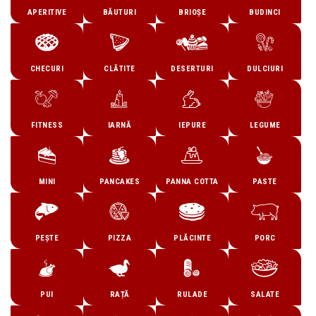
APERITIVE
BĂUTURI
BRIOȘE
BUDINCI
CHECURI
CLĂTITE
DESERTURI
DULCIURI
FITNESS
IARNĂ
IEPURE
LEGUME
MINI
PANCAKES
PANNA COTTA
PASTE
PEȘTE
PIZZA
PLĂCINTE
PORC
PUI
RAȚĂ
RULADE
SALATE