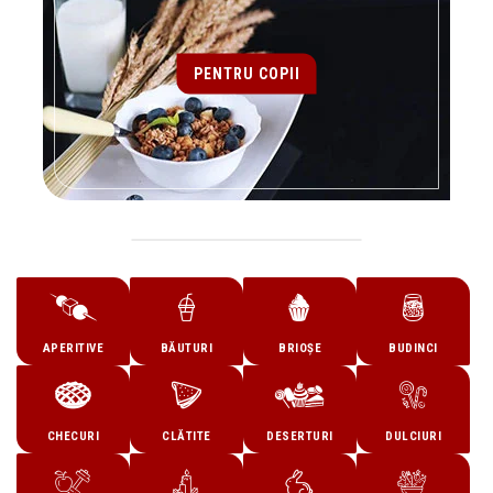
PENTRU COPII
APERITIVE
BĂUTURI
BRIOȘE
BUDINCI
CHECURI
CLĂTITE
DESERTURI
DULCIURI