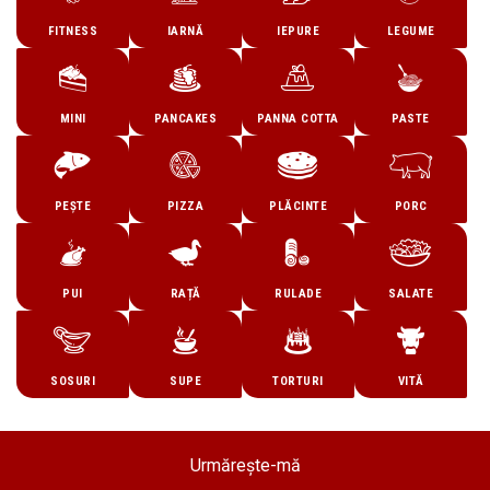
FITNESS
IARNĂ
IEPURE
LEGUME
MINI
PANCAKES
PANNA COTTA
PASTE
PEȘTE
PIZZA
PLĂCINTE
PORC
PUI
RAȚĂ
RULADE
SALATE
SOSURI
SUPE
TORTURI
VITĂ
Urmărește-mă