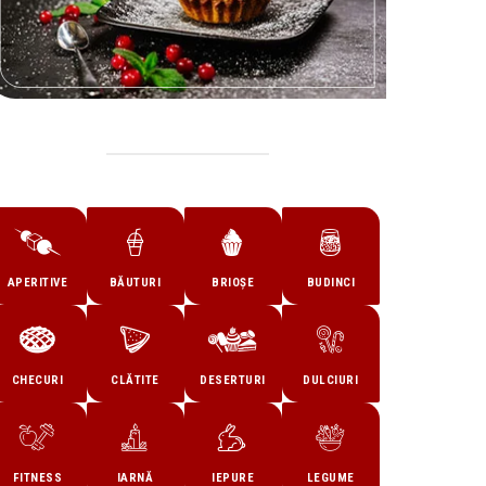
APERITIVE
BĂUTURI
BRIOȘE
BUDINCI
CHECURI
CLĂTITE
DESERTURI
DULCIURI
FITNESS
IARNĂ
IEPURE
LEGUME