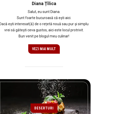
Diana Țîlica
Salut, eu sunt Diana.
Sunt foarte bucuroasă că ești aici.
Dacă ești interesat(ă) de o rețetă nouă sau pur și simplu
vrei să gătești ceva gustos, aici este locul protrivit.
Bun venit pe blogul meu culinar!
VEZI MAI MULT
DESERTURI