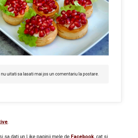
nu uitati sa lasati mai jos un comentariu la postare.
tive
.
si sa dati un Like paginii mele de
Facebook
, cat si