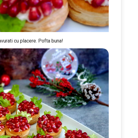
vurati cu placere. Pofta buna!