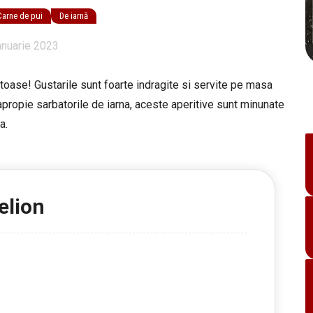
Carne de pui
De iarnă
anuarie 2023
toase! Gustarile sunt foarte indragite si servite pe masa
propie sarbatorile de iarna, aceste aperitive sunt minunate
a.
elion