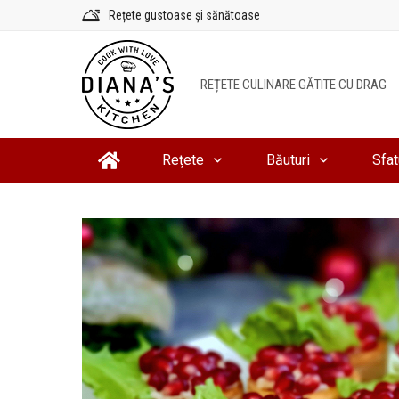
Sari
Rețete gustoase și sănătoase
la
conținut
REȚETE CULINARE GĂTITE CU DRAG
Rețete
Băuturi
Sfat