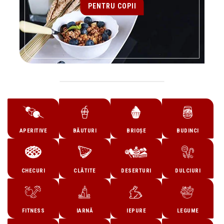
PENTRU COPII
APERITIVE
BĂUTURI
BRIOȘE
BUDINCI
CHECURI
CLĂTITE
DESERTURI
DULCIURI
FITNESS
IARNĂ
IEPURE
LEGUME