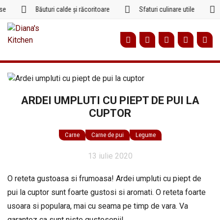
Sari
Băuturi calde și răcoritoare
Sfaturi culinare utile
la
conținut
ARDEI UMPLUTI CU PIEPT DE PUI LA
CUPTOR
Carne
Carne de pui
Legume
13 iulie 2020
O reteta gustoasa si frumoasa! Ardei umpluti cu piept de
pui la cuptor sunt foarte gustosi si aromati. O reteta foarte
usoara si populara, mai cu seama pe timp de vara. Va
garantez ca sunt niste gustosenii!