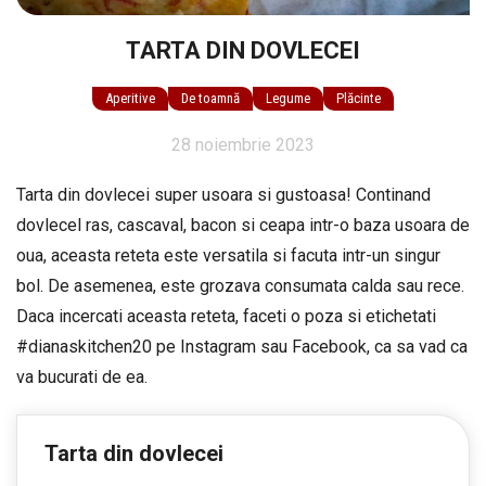
TARTA DIN DOVLECEI
Aperitive
De toamnă
Legume
Plăcinte
28 noiembrie 2023
Tarta din dovlecei super usoara si gustoasa! Continand
dovlecel ras, cascaval, bacon si ceapa intr-o baza usoara de
oua, aceasta reteta este versatila si facuta intr-un singur
bol. De asemenea, este grozava consumata calda sau rece.
Daca incercati aceasta reteta, faceti o poza si etichetati
#dianaskitchen20 pe Instagram sau Facebook, ca sa vad ca
va bucurati de ea.
Tarta din dovlecei