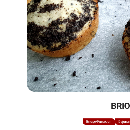
BRI
Brioșe/Fursecuri
Dejunur