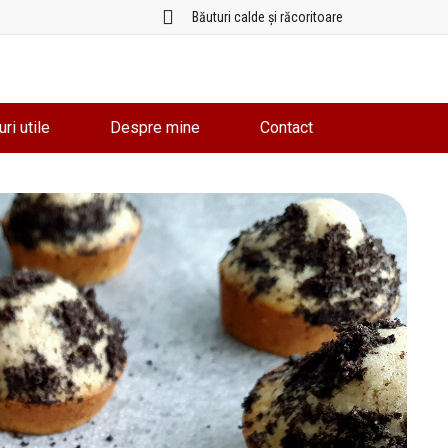
Băuturi calde și răcoritoare
uri utile
Despre mine
Contact