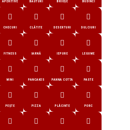
APERITIVE
BĂUTURI
BRIOȘE
BUDINCI
CHECURI
CLĂTITE
DESERTURI
DULCIURI
FITNESS
IARNĂ
IEPURE
LEGUME
MINI
PANCAKES
PANNA COTTA
PASTE
PEȘTE
PIZZA
PLĂCINTE
PORC