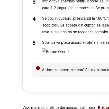
Intr-o tava speciala pentru briose se u
cate 1-2 linguri din compozitie. Se presar
Se coc in cuptorul preincalzit la 180
°
C 
scobitorii. Se scoate din cuptor, se las
tava si se lasa sa se raceasca complet 
Sper sa va placa aceasta reteta si sa sa
Ati incercat aceasta reteta? Daca v-a placut 
Vezi mai multe retete din aceeasi categorie:
Brios