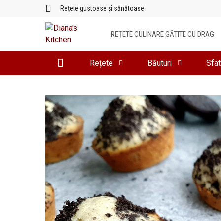
Sari
Rețete gustoase și sănătoase
la
conținut
REȚETE CULINARE GĂTITE CU DRAG
Rețete
Băuturi
Sfat