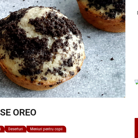
OSE OREO
i
Deserturi
Meniuri pentru copii