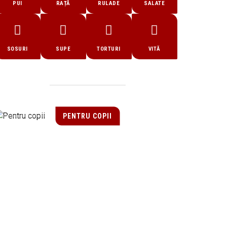
PUI
RAȚĂ
RULADE
SALATE
SOSURI
SUPE
TORTURI
VITĂ
PENTRU COPII