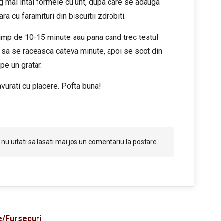
ng mai intai formele cu unt, dupa care se adauga
a cu faramituri din biscuitii zdrobiti.
timp de 10-15 minute sau pana cand trec testul
a sa se raceasca cateva minute, apoi se scot din
pe un gratar.
vurati cu placere. Pofta buna!
nu uitati sa lasati mai jos un comentariu la postare.
e/Fursecuri
.