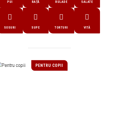
PUI
RAȚĂ
RULADE
SALATE
SOSURI
SUPE
TORTURI
VITĂ
PENTRU COPII