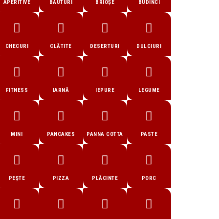
APERITIVE
BĂUTURI
BRIOȘE
BUDINCI
CHECURI
CLĂTITE
DESERTURI
DULCIURI
FITNESS
IARNĂ
IEPURE
LEGUME
MINI
PANCAKES
PANNA COTTA
PASTE
PEȘTE
PIZZA
PLĂCINTE
PORC