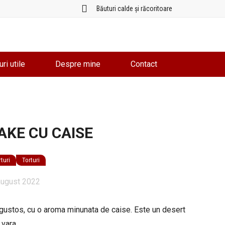
Băuturi calde și răcoritoare
uri utile
Despre mine
Contact
AKE CU CAISE
turi
Torturi
august 2022
gustos, cu o aroma minunata de caise. Este un desert
 vara.