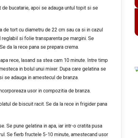
t de bucatarie, apoi se adauga untul topit si se
a de tort cu diametru de 22 cm sau ca si in cazul
 reglabil si folie transparenta pe margini. Se
. Se da la rece pana se prepara crema.
u apa rece, lasand sa stea cam 10 minute. Intre timp
amesteca in bolul unui mixer. Dupa care gelatina se
si se adauga in amestecul de branza.
incorporeaza usor in compozitia de branza.
atul de biscuit racit. Se da la rece in frigider pana
. Se pune gelatina in apa, iar intr-o cratita pusa
rul. Se fierb fructele 5-10 minute, amestecand usor