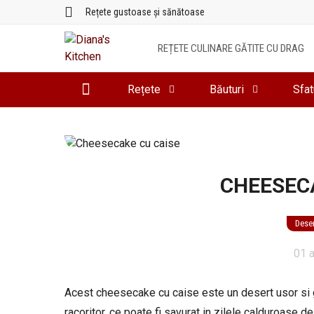
Sari
Rețete gustoase și sănătoase
la
conținut
REȚETE CULINARE GĂTITE CU DRAG
Rețete
Băuturi
Sfat
CHEESEC
Deser
01 
Acest cheesecake cu caise este un desert usor si 
racoritor, ce poate fi savurat in zilele calduroase de