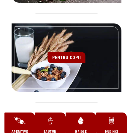
PENTRU COPII
APERITIVE
BĂUTURI
BRIOȘE
BUDINCI