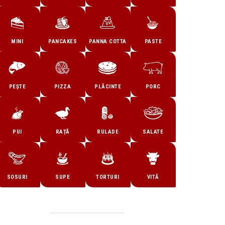
MINI
PANCAKES
PANNA COTTA
PASTE
PEȘTE
PIZZA
PLĂCINTE
PORC
PUI
RAȚĂ
RULADE
SALATE
SOSURI
SUPE
TORTURI
VITĂ