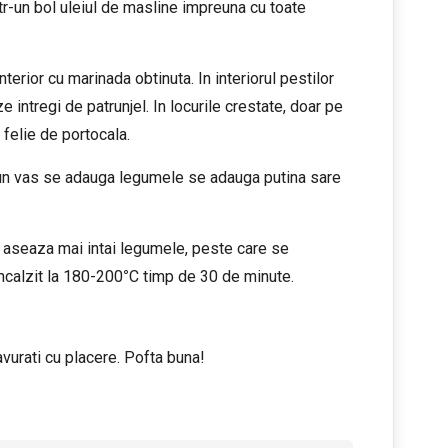
-un bol uleiul de masline impreuna cu toate
nterior cu marinada obtinuta. In interiorul pestilor
e intregi de patrunjel. In locurile crestate, doar pe
 felie de portocala.
-un vas se adauga legumele se adauga putina sare
se aseaza mai intai legumele, peste care se
incalzit la 180-200
°
C timp de 30 de minute.
vurati cu placere. Pofta buna!