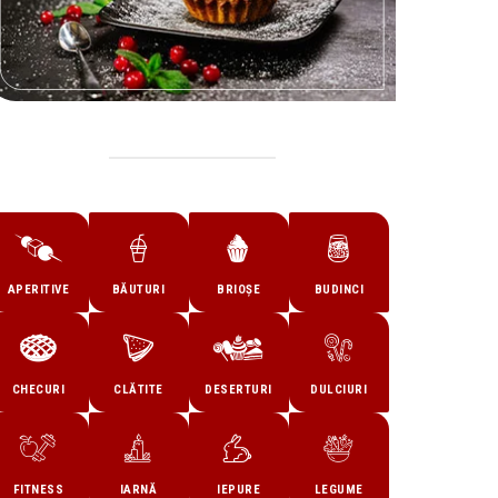
APERITIVE
BĂUTURI
BRIOȘE
BUDINCI
CHECURI
CLĂTITE
DESERTURI
DULCIURI
FITNESS
IARNĂ
IEPURE
LEGUME