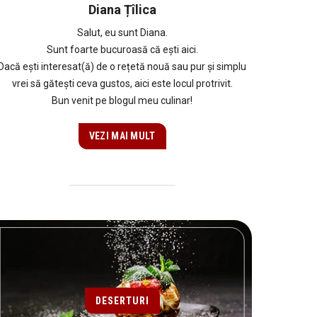
Diana Țîlica
Salut, eu sunt Diana.
Sunt foarte bucuroasă că ești aici.
Dacă ești interesat(ă) de o rețetă nouă sau pur și simplu
vrei să gătești ceva gustos, aici este locul protrivit.
Bun venit pe blogul meu culinar!
VEZI MAI MULT
DESERTURI