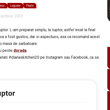
ness
Legume
Pește
cembrie 2023
or. L-am preparat simplu, la cuptor, astfel incat la final
i ca a fost gustos, dar si aspectuos, asa ca recomand acest
 o masa de sarbatoare.
cu peste
dorada
.
ichetati #dianaskitchen20 pe Instagram sau Facebook, ca sa
uptor