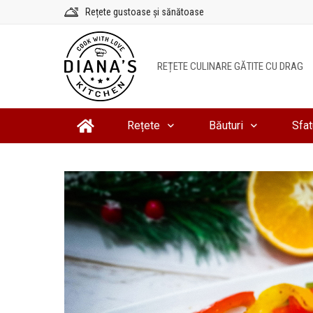
Sari
Rețete gustoase și sănătoase
la
conținut
REȚETE CULINARE GĂTITE CU DRAG
Rețete
Băuturi
Sfat