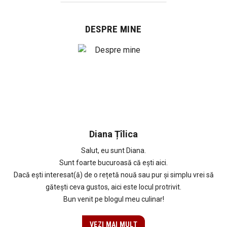
DESPRE MINE
Diana Țîlica
Salut, eu sunt Diana.
Sunt foarte bucuroasă că ești aici.
Dacă ești interesat(ă) de o rețetă nouă sau pur și simplu vrei să
gătești ceva gustos, aici este locul protrivit.
Bun venit pe blogul meu culinar!
VEZI MAI MULT