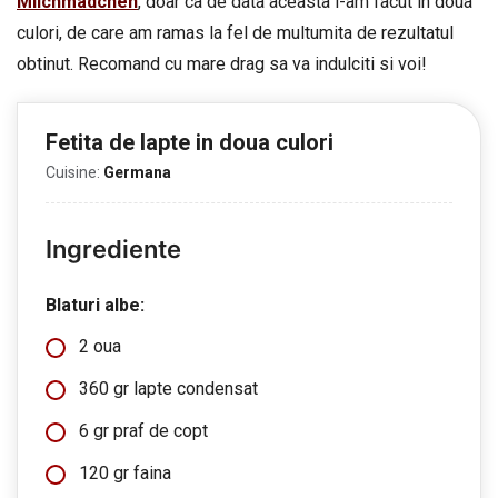
Milchmädchen
, doar ca de data aceasta l-am facut in doua
culori, de care am ramas la fel de multumita de rezultatul
obtinut. Recomand cu mare drag sa va indulciti si voi!
Fetita de lapte in doua culori
Cuisine:
Germana
Ingrediente
Blaturi albe:
2 oua
360 gr lapte condensat
6 gr praf de copt
120 gr faina