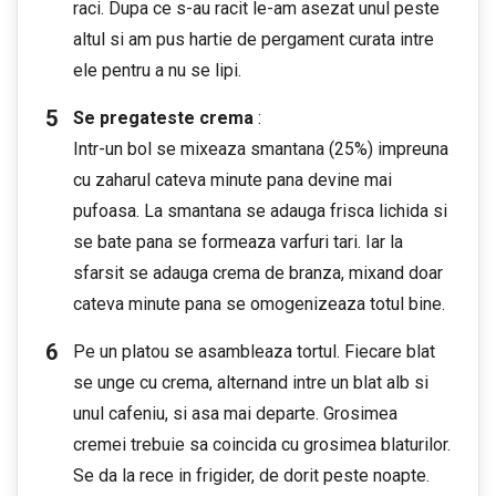
raci. Dupa ce s-au racit le-am asezat unul peste
altul si am pus hartie de pergament curata intre
ele pentru a nu se lipi.
Se pregateste crema
:
Intr-un bol se mixeaza smantana (25%) impreuna
cu zaharul cateva minute pana devine mai
pufoasa. La smantana se adauga frisca lichida si
se bate pana se formeaza varfuri tari. Iar la
sfarsit se adauga crema de branza, mixand doar
cateva minute pana se omogenizeaza totul bine.
Pe un platou se asambleaza tortul. Fiecare blat
se unge cu crema, alternand intre un blat alb si
unul cafeniu, si asa mai departe. Grosimea
cremei trebuie sa coincida cu grosimea blaturilor.
Se da la rece in frigider, de dorit peste noapte.