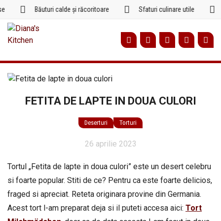
Sari
Băuturi calde și răcoritoare
Sfaturi culinare utile
R
la
conținut
FETITA DE LAPTE IN DOUA CULORI
Deserturi
Torturi
26 aprilie 2023
Tortul „Fetita de lapte in doua culori” este un desert celebru
si foarte popular. Stiti de ce? Pentru ca este foarte delicios,
fraged si apreciat. Reteta originara provine din Germania.
Acest tort l-am preparat deja si il puteti accesa aici:
Tort