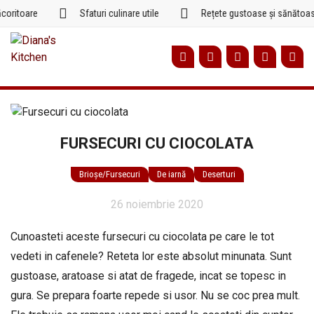
Sari
oritoare
Sfaturi culinare utile
Rețete gustoase și sănătoase
la
conținut
FURSECURI CU CIOCOLATA
Brioșe/Fursecuri
De iarnă
Deserturi
26 noiembrie 2020
Cunoasteti aceste fursecuri cu ciocolata pe care le tot
vedeti in cafenele? Reteta lor este absolut minunata. Sunt
gustoase, aratoase si atat de fragede, incat se topesc in
gura. Se prepara foarte repede si usor. Nu se coc prea mult.