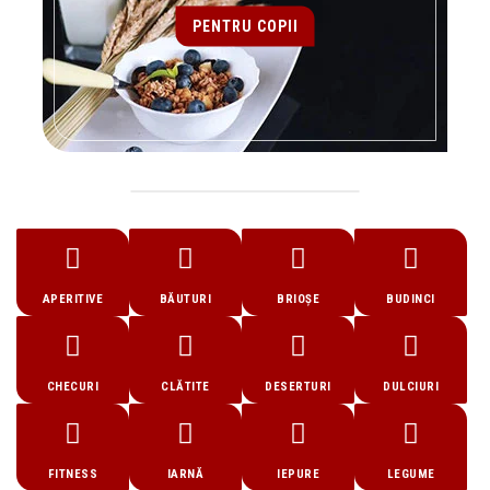
PENTRU COPII
APERITIVE
BĂUTURI
BRIOȘE
BUDINCI
CHECURI
CLĂTITE
DESERTURI
DULCIURI
FITNESS
IARNĂ
IEPURE
LEGUME