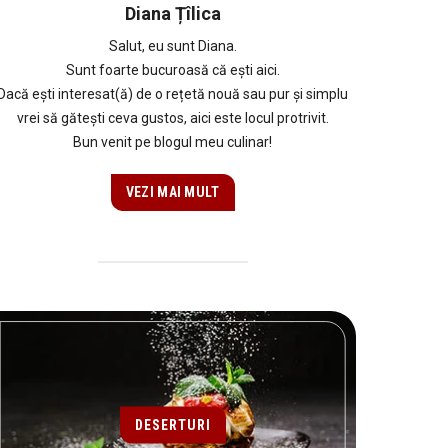
Diana Țîlica
Salut, eu sunt Diana.
Sunt foarte bucuroasă că ești aici.
Dacă ești interesat(ă) de o rețetă nouă sau pur și simplu
vrei să gătești ceva gustos, aici este locul protrivit.
Bun venit pe blogul meu culinar!
VEZI MAI MULT
DESERTURI