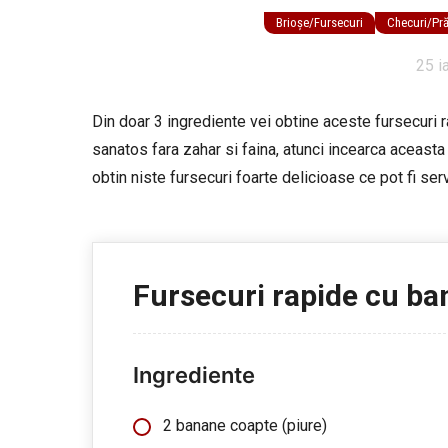
Brioșe/Fursecuri
Checuri/Prăj
25 i
Din doar 3 ingrediente vei obtine aceste fursecuri 
sanatos fara zahar si faina, atunci incearca aceasta
obtin niste fursecuri foarte delicioase ce pot fi serv
Fursecuri rapide cu ba
Ingrediente
2 banane coapte (piure)