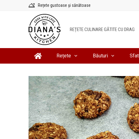
Sari
Rețete gustoase și sănătoase
la
conținut
REȚETE CULINARE GĂTITE CU DRAG
Rețete
Băuturi
Sfat