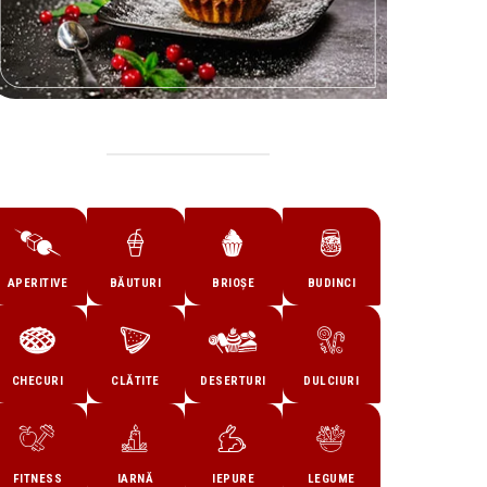
APERITIVE
BĂUTURI
BRIOȘE
BUDINCI
CHECURI
CLĂTITE
DESERTURI
DULCIURI
FITNESS
IARNĂ
IEPURE
LEGUME