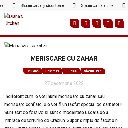
Sari
e
Băuturi calde și răcoritoare
Sfaturi culinare utile
la
conținut
MERISOARE CU ZAHAR
De iarnă
Deserturi
Dulciuri
Sfaturi utile
27 decembrie 2022
Indiferent cum le veti numi merisoare cu zahar sau
merisoare confiate, ele vor fi un rasfat special de sarbatori!
Sunt atat de festive si sunt o modalitate usoara de a
imbraca deserturile de Craciun. Super simplu de facut din