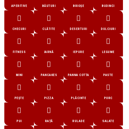
APERITIVE
BĂUTURI
BRIOȘE
BUDINCI
CHECURI
CLĂTITE
DESERTURI
DULCIURI
FITNESS
IARNĂ
IEPURE
LEGUME
MINI
PANCAKES
PANNA COTTA
PASTE
PEȘTE
PIZZA
PLĂCINTE
PORC
PUI
RAȚĂ
RULADE
SALATE