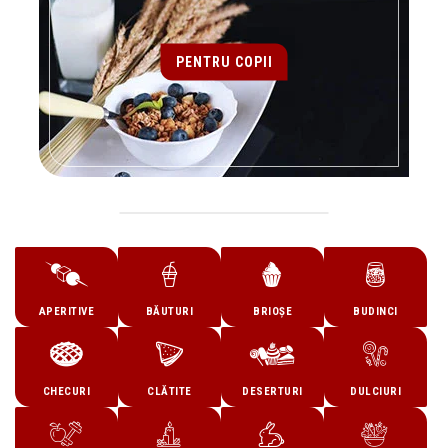
PENTRU COPII
APERITIVE
BĂUTURI
BRIOȘE
BUDINCI
CHECURI
CLĂTITE
DESERTURI
DULCIURI