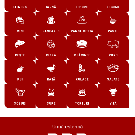
FITNESS
IARNĂ
IEPURE
LEGUME
MINI
PANCAKES
PANNA COTTA
PASTE
PEȘTE
PIZZA
PLĂCINTE
PORC
PUI
RAȚĂ
RULADE
SALATE
SOSURI
SUPE
TORTURI
VITĂ
Urmărește-mă