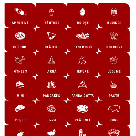
APERITIVE
BĂUTURI
BRIOȘE
BUDINCI
CHECURI
CLĂTITE
DESERTURI
DULCIURI
FITNESS
IARNĂ
IEPURE
LEGUME
MINI
PANCAKES
PANNA COTTA
PASTE
PEȘTE
PIZZA
PLĂCINTE
PORC