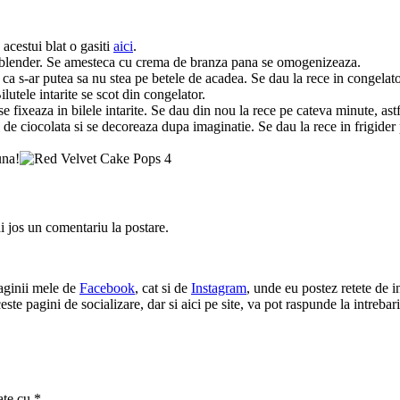
 acestui blat o gasiti
aici
.
ui blender. Se amesteca cu crema de branza pana se omogenizeaza.
ca s-ar putea sa nu stea pe betele de acadea. Se dau la rece in congelato
lutele intarite se scot din congelator.
e fixeaza in bilele intarite. Se dau din nou la rece pe cateva minute, astf
l de ciocolata si se decoreaza dupa imaginatie. Se dau la rece in frigider
una!
ai jos un comentariu la postare.
paginii mele de
Facebook
, cat si de
Instagram
, unde eu postez retete de in
e pagini de socializare, dar si aici pe site, va pot raspunde la intrebari 
ate cu
*