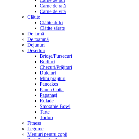
Carne de pui
Carne de rață
Carne de vită
Clătite
Clătite dulci
Clătite sărate
De iarnă
De toamnă
Dejunuri
Deserturi
Brioșe/Fursecuri
Budinci
Checuri/Prăjituri
Dulciuri
Mini prăjituri
Pancakes
Panna Cotta
Papanași
Rulade
Smoothie Bowl
Tarte
Torturi
Fitness
Legume
Meniuri pentru copii