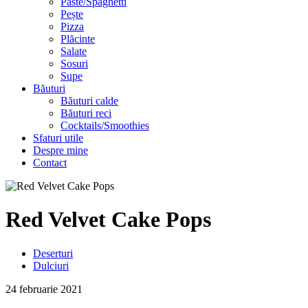
Paste/Spaghetti
Pește
Pizza
Plăcinte
Salate
Sosuri
Supe
Băuturi
Băuturi calde
Băuturi reci
Cocktails/Smoothies
Sfaturi utile
Despre mine
Contact
Red Velvet Cake Pops
Deserturi
Dulciuri
24 februarie 2021