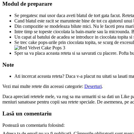
Modul de preparare
Se pregatesc mai usor daca aveti blatul de tort gata facut. Reteta
Cand blatul este racit se marunteste bine de tot cu ajutorul un
Din compozitie se modeleaza bilute mici. Nu le faceti prea mari 
Intre timp se topeste ciocolata la bain-marie sau la microunda. Bi
Un capat al batului de acadea se introduce in ciocolata topita si s
Se trec cake pops-urile prin ciocolata topita, se scurg de excesu
Sper sa va placa aceasta reteta si sa savurati cu placere. Pofta b
Note
Ati incercat aceasta reteta? Daca v-a placut nu uitati sa lasati m
Vezi mai multe retete din aceeasi categorie:
Deserturi
.
Daca apreciati retetele mele, va rog sa ma urmariti si sa dati un Like 
meniuri sanatoase pentru copii sau retete speciale. De asemenea, pe acest
Lasă un comentariu
Postează un comentariu folosind:
Adresa ta de email nu va fi publicată.
Câmpurile obligatorii sunt marc