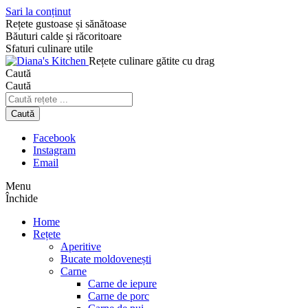
Sari la conținut
Rețete gustoase și sănătoase
Băuturi calde și răcoritoare
Sfaturi culinare utile
Rețete culinare gătite cu drag
Caută
Caută
Caută
Facebook
Instagram
Email
Menu
Închide
Home
Rețete
Aperitive
Bucate moldovenești
Carne
Carne de iepure
Carne de porc