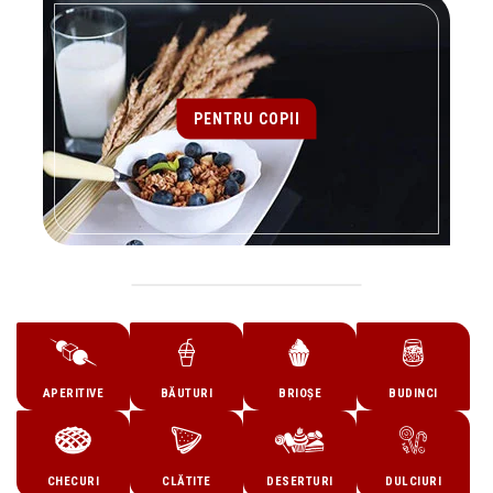
PENTRU COPII
APERITIVE
BĂUTURI
BRIOȘE
BUDINCI
CHECURI
CLĂTITE
DESERTURI
DULCIURI