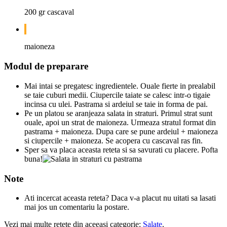
200 gr cascaval
maioneza
Modul de preparare
Mai intai se pregatesc ingredientele. Ouale fierte in prealabil
se taie cuburi medii. Ciupercile taiate se calesc intr-o tigaie
incinsa cu ulei. Pastrama si ardeiul se taie in forma de pai.
Pe un platou se aranjeaza salata in straturi. Primul strat sunt
ouale, apoi un strat de maioneza. Urmeaza stratul format din
pastrama + maioneza. Dupa care se pune ardeiul + maioneza
si ciupercile + maioneza. Se acopera cu cascaval ras fin.
Sper sa va placa aceasta reteta si sa savurati cu placere. Pofta
buna!
Note
Ati incercat aceasta reteta? Daca v-a placut nu uitati sa lasati
mai jos un comentariu la postare.
Vezi mai multe retete din aceeasi categorie:
Salate
.