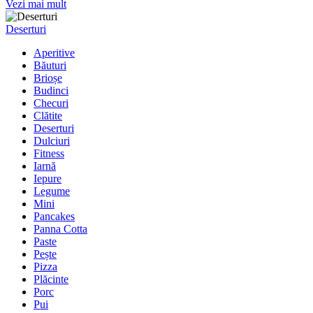
Vezi mai mult
Deserturi
Aperitive
Băuturi
Brioșe
Budinci
Checuri
Clătite
Deserturi
Dulciuri
Fitness
Iarnă
Iepure
Legume
Mini
Pancakes
Panna Cotta
Paste
Pește
Pizza
Plăcinte
Porc
Pui