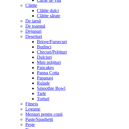
Carne de vită
Clătite
Clătite dulci
Clătite sărate
De iarnă
De toamnă
Dejunuri
Deserturi
Brioșe/Fursecuri
Budinci
Checuri/Prăjituri
Dulciuri
Mini prăjituri
Pancakes
Panna Cotta
Papanași
Rulade
Smoothie Bowl
Tarte
Torturi
Fitness
Legume
Meniuri pentru copii
Paste/Spaghetti
Pește