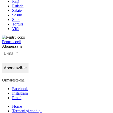
Rață
Rulade
Salate
Sosuri
Supe
Torturi
Vită
Pentru copii
Abonează-te
Urmărește-mă
Facebook
Instagram
Email
Home
Termeni și condiții