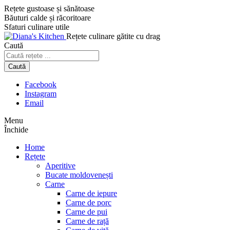
Sari
Rețete gustoase și sănătoase
la
Băuturi calde și răcoritoare
conținut
Sfaturi culinare utile
Rețete culinare gătite cu drag
Caută
Caută
Caută
Facebook
Instagram
Email
Menu
Închide
Home
Rețete
Aperitive
Bucate moldovenești
Carne
Carne de iepure
Carne de porc
Carne de pui
Carne de rață