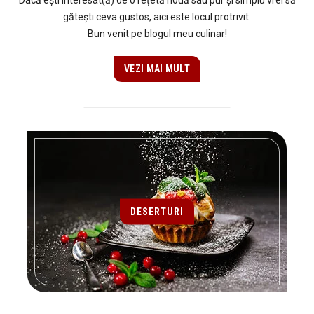
Dacă ești interesat(ă) de o rețetă nouă sau pur și simplu vrei să
gătești ceva gustos, aici este locul protrivit.
Bun venit pe blogul meu culinar!
VEZI MAI MULT
DESERTURI