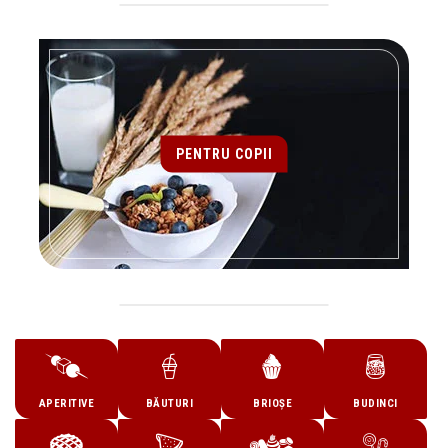
PENTRU COPII
APERITIVE
BĂUTURI
BRIOȘE
BUDINCI