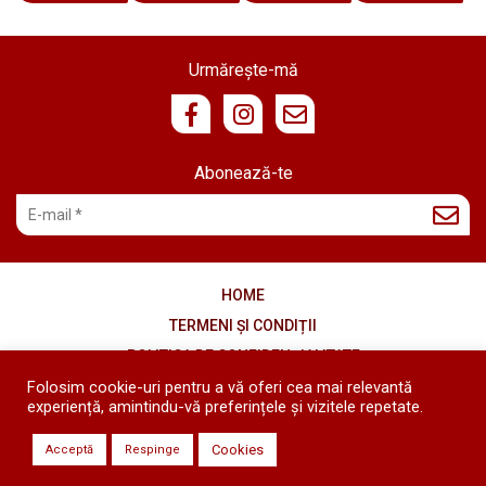
Urmărește-mă
Abonează-te
HOME
TERMENI ȘI CONDIȚII
POLITICA DE CONFIDENȚIALITATE
Folosim cookie-uri pentru a vă oferi cea mai relevantă
COOKIES
experiență, amintindu-vă preferințele și vizitele repetate.
Copyright © 2020 - 2026 Diana's Kitchen - Toate drepturile
Cookies
Acceptă
Respinge
rezervate.