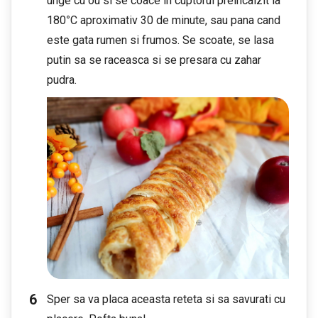
unge cu ou si se coace in cuptorul preincalzit la
180
°
C aproximativ 30 de minute, sau pana cand
este gata rumen si frumos. Se scoate, se lasa
putin sa se raceasca si se presara cu zahar
pudra.
Sper sa va placa aceasta reteta si sa savurati cu