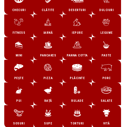
CHECURI
CLĂTITE
DESERTURI
DULCIURI
FITNESS
IARNĂ
IEPURE
LEGUME
MINI
PANCAKES
PANNA COTTA
PASTE
PEȘTE
PIZZA
PLĂCINTE
PORC
PUI
RAȚĂ
RULADE
SALATE
SOSURI
SUPE
TORTURI
VITĂ