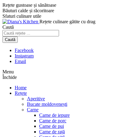
Sari
Rețete gustoase și sănătoase
la
Băuturi calde și răcoritoare
conținut
Sfaturi culinare utile
Rețete culinare gătite cu drag
Caută
Caută
Caută
Facebook
Instagram
Email
Menu
Închide
Home
Rețete
Aperitive
Bucate moldovenești
Carne
Carne de iepure
Carne de porc
Carne de pui
Carne de rață