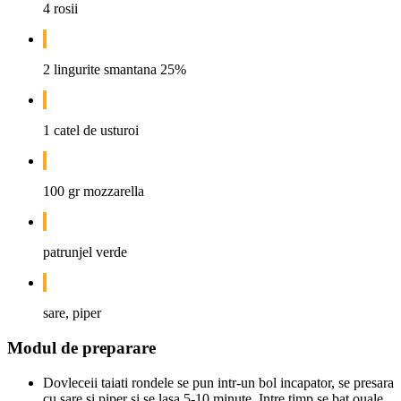
4 rosii
2 lingurite smantana 25%
1 catel de usturoi
100 gr mozzarella
patrunjel verde
sare, piper
Modul de preparare
Dovleceii taiati rondele se pun intr-un bol incapator, se presara
cu sare si piper si se lasa 5-10 minute. Intre timp se bat ouale