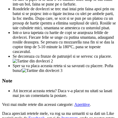
intr-un bol, faina se pune pe o farfurie.
Rondelele de dovlecei se trec mai intai prin faina apoi prin ou
batut si se prajesc intr-o tigaie incinsa cu ulei pe ambele parti,
la foc mediu. Dupa care, se scot si se pun pe un platou cu un
prosop de hartie (pentru a elimina surplusul de ulei). Rosiile se
taie cubulete mici, smantana se amesteca cu usturoiul pisat.
Intr-o tava tapetata cu hartie de copt se aranjeaza feliile de
dovlecei. Fiecare felie se unge cu putina smantana, adaugand
rosiile deasupra. Se presara cu mozzarella rasa fin si se dau la
cuptor timp de 5-10 minute la 180
°
C, pana se topeste
cascavalul.
Se decoreaza cu frunze de patrunjel si se servesc cu placere.
Sper sa va placa aceasta reteta si sa savurati cu placere. Pofta
buna!
Note
Ati incercat aceasta reteta? Daca v-a placut nu uitati sa lasati
mai jos un comentariu la postare.
Vezi mai multe retete din aceeasi categorie:
Aperitive
.
Daca apreciati retetele mele, va rog sa ma urmariti si sa dati un Like