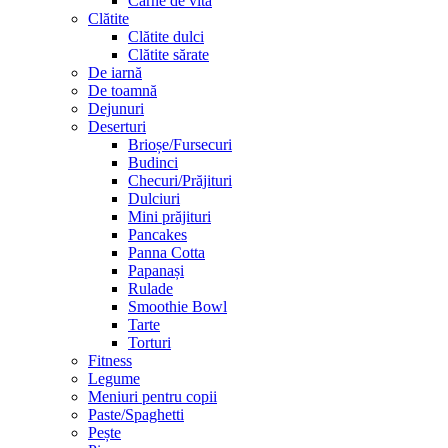
Carne de vită
Clătite
Clătite dulci
Clătite sărate
De iarnă
De toamnă
Dejunuri
Deserturi
Brioșe/Fursecuri
Budinci
Checuri/Prăjituri
Dulciuri
Mini prăjituri
Pancakes
Panna Cotta
Papanași
Rulade
Smoothie Bowl
Tarte
Torturi
Fitness
Legume
Meniuri pentru copii
Paste/Spaghetti
Pește