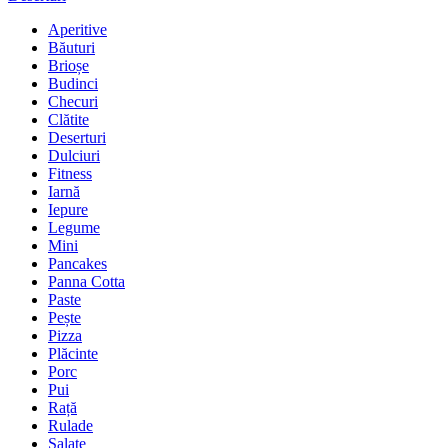
Aperitive
Băuturi
Brioșe
Budinci
Checuri
Clătite
Deserturi
Dulciuri
Fitness
Iarnă
Iepure
Legume
Mini
Pancakes
Panna Cotta
Paste
Pește
Pizza
Plăcinte
Porc
Pui
Rață
Rulade
Salate