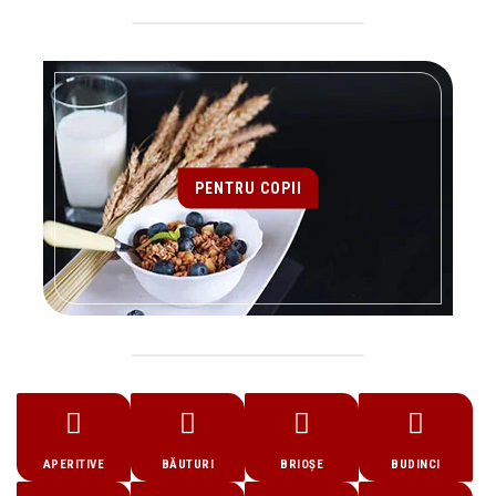
PENTRU COPII
APERITIVE
BĂUTURI
BRIOȘE
BUDINCI