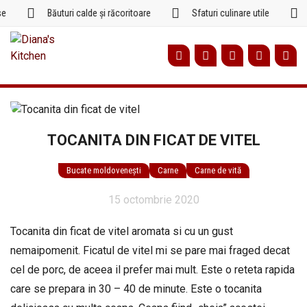
Sari
Băuturi calde și răcoritoare
Sfaturi culinare utile
R
la
conținut
TOCANITA DIN FICAT DE VITEL
Bucate moldovenești
Carne
Carne de vită
15 octombrie 2020
Tocanita din ficat de vitel aromata si cu un gust
nemaipomenit. Ficatul de vitel mi se pare mai fraged decat
cel de porc, de aceea il prefer mai mult. Este o reteta rapida
care se prepara in 30 – 40 de minute. Este o tocanita