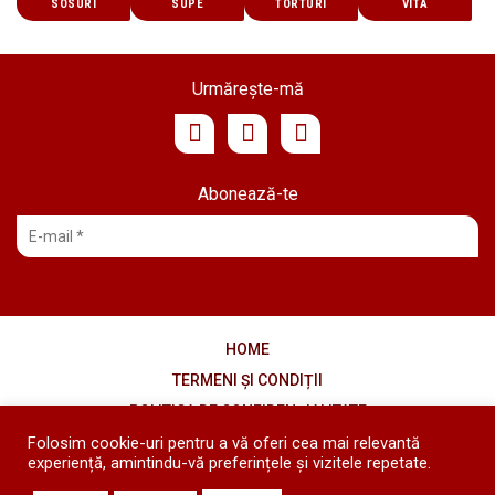
SOSURI
SUPE
TORTURI
VITĂ
Urmărește-mă
Abonează-te
HOME
TERMENI ȘI CONDIȚII
POLITICA DE CONFIDENȚIALITATE
Folosim cookie-uri pentru a vă oferi cea mai relevantă
COOKIES
experiență, amintindu-vă preferințele și vizitele repetate.