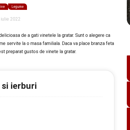
tive
Legume
 iulie 2022
delicioasa de a gati vinetele la gratar. Sunt o alegere ca
me servite la o masa familiala. Daca va place branza feta
st preparat gustos de vinete la gratar.
 si ierburi