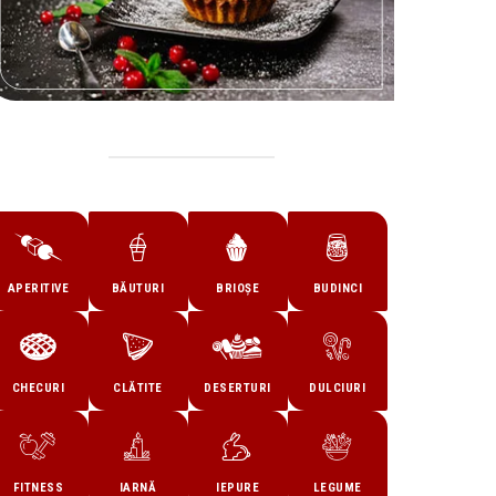
APERITIVE
BĂUTURI
BRIOȘE
BUDINCI
CHECURI
CLĂTITE
DESERTURI
DULCIURI
FITNESS
IARNĂ
IEPURE
LEGUME