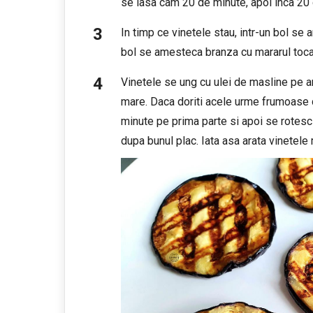
se lasa cam 20 de minute, apoi inca 20 
In timp ce vinetele stau, intr-un bol se 
bol se amesteca branza cu mararul toca
Vinetele se ung cu ulei de masline pe a
mare. Daca doriti acele urme frumoase de
minute pe prima parte si apoi se rotesc
dupa bunul plac. Iata asa arata vinetele