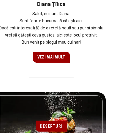
Diana Țîlica
Salut, eu sunt Diana.
Sunt foarte bucuroasă că ești aici.
Dacă ești interesat(ă) de o rețetă nouă sau pur și simplu
vrei să gătești ceva gustos, aici este locul protrivit.
Bun venit pe blogul meu culinar!
VEZI MAI MULT
DESERTURI