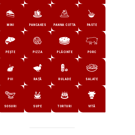
MINI
PANCAKES
PANNA COTTA
PASTE
PEȘTE
PIZZA
PLĂCINTE
PORC
PUI
RAȚĂ
RULADE
SALATE
SOSURI
SUPE
TORTURI
VITĂ