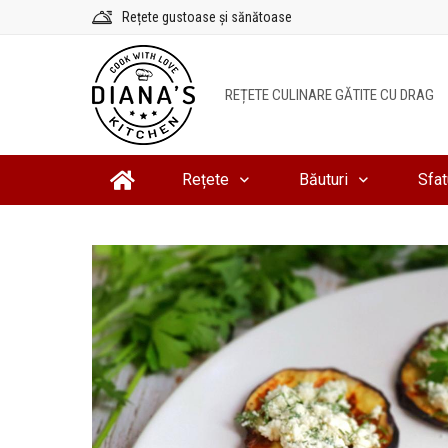
Sari
Rețete gustoase și sănătoase
la
conținut
REȚETE CULINARE GĂTITE CU DRAG
Rețete
Băuturi
Sfat